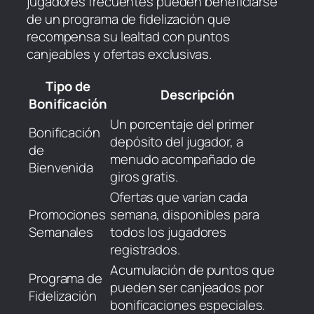
jugadores frecuentes pueden beneficiarse
de un programa de fidelización que
recompensa su lealtad con puntos
canjeables y ofertas exclusivas.
Tipo de
Descripción
Bonificación
Un porcentaje del primer
Bonificación
depósito del jugador, a
de
menudo acompañado de
Bienvenida
giros gratis.
Ofertas que varían cada
Promociones
semana, disponibles para
Semanales
todos los jugadores
registrados.
Acumulación de puntos que
Programa de
pueden ser canjeados por
Fidelización
bonificaciones especiales.