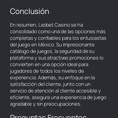
Conclusión
En resumen, Lasbet Casino se ha
consolidado como una de las opciones más
completas y confiables para los entusiastas
del juego en México. Su impresionante
catálogo de juegos, la seguridad de su
plataforma y sus atractivas promociones lo
convierten en una opción ideal para
jugadores de todos los niveles de
experiencia. Además, su enfoque en la
satisfacción del cliente, junto con un
servicio de atención al cliente accesible y
eficiente, asegura una experiencia de juego
agradable y sin preocupaciones.
Preguntas Frecuentes