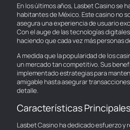
En los últimos años, Lasbet Casino se h
habitantes de México. Este casino no s
asegura una experiencia de usuario exce
Con el auge de las tecnologías digitales
haciendo que cada vez más personas de
A medida que la popularidad de los cas
un mercado tan competitivo. Sus benefi
implementado estrategias para mantener 
amigable hasta asegurar transacciones 
detalle.
Características Principale
Lasbet Casino ha dedicado esfuerzo y r