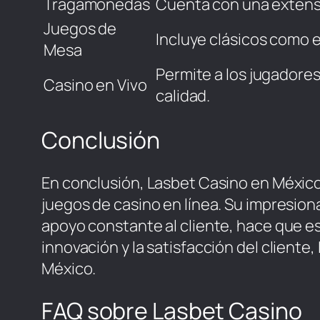
Tragamonedas
Cuenta con una extens
Juegos de
Incluye clásicos como e
Mesa
Permite a los jugadores
Casino en Vivo
calidad.
Conclusión
En conclusión, Lasbet Casino en México
juegos de casino en línea. Su impresio
apoyo constante al cliente, hace que e
innovación y la satisfacción del cliente
México.
FAQ sobre Lasbet Casino