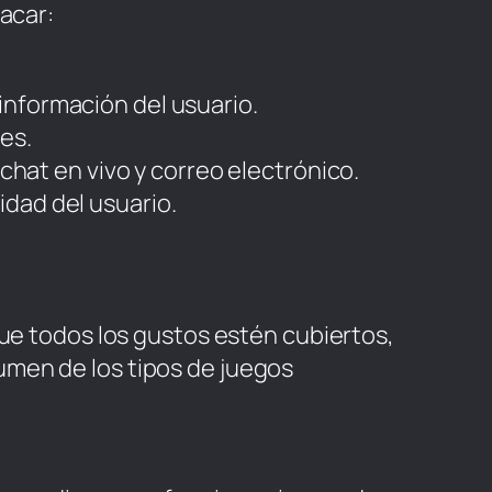
acar:
información del usuario.
es.
 chat en vivo y correo electrónico.
idad del usuario.
que todos los gustos estén cubiertos,
umen de los tipos de juegos