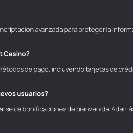
 encriptación avanzada para proteger la inform
t Casino?
étodos de pago, incluyendo tarjetas de crédi
uevos usuarios?
iarse de bonificaciones de bienvenida. Ademá