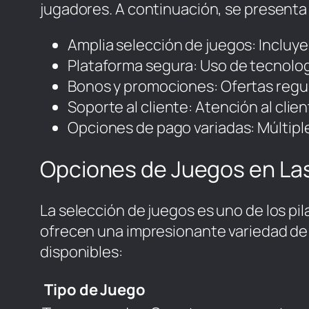
jugadores. A continuación, se presenta 
Amplia selección de juegos: Incluye
Plataforma segura: Uso de tecnolog
Bonos y promociones: Ofertas regula
Soporte al cliente: Atención al clie
Opciones de pago variadas: Múltiple
Opciones de Juegos en La
La selección de juegos es uno de los pi
ofrecen una impresionante variedad de 
disponibles:
Tipo de Juego