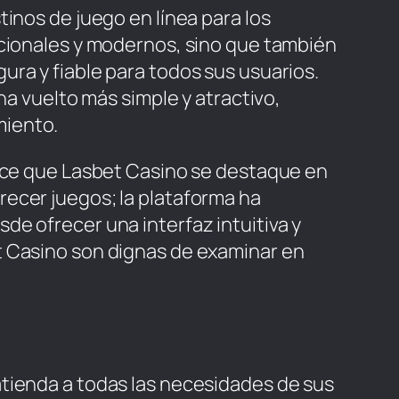
inos de juego en línea para los
icionales y modernos, sino que también
ra y fiable para todos sus usuarios.
ha vuelto más simple y atractivo,
miento.
hace que Lasbet Casino se destaque en
recer juegos; la plataforma ha
e ofrecer una interfaz intuitiva y
t Casino son dignas de examinar en
atienda a todas las necesidades de sus