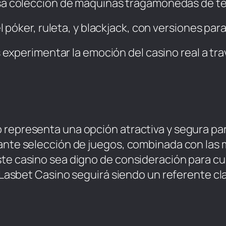
a colección de máquinas tragamonedas de tem
l póker, ruleta, y blackjack, con versiones p
 experimentar la emoción del casino real a tra
 representa una opción atractiva y segura par
nante selección de juegos, combinada con las
ste casino sea digno de consideración para cu
, Lasbet Casino seguirá siendo un referente cl