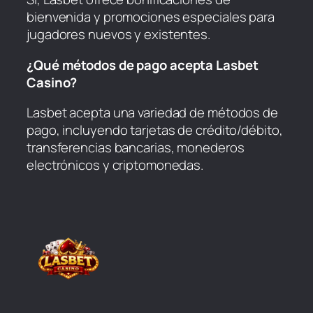
bienvenida y promociones especiales para
jugadores nuevos y existentes.
¿Qué métodos de pago acepta Lasbet
Casino?
Lasbet acepta una variedad de métodos de
pago, incluyendo tarjetas de crédito/débito,
transferencias bancarias, monederos
electrónicos y criptomonedas.