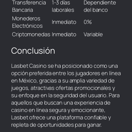
Transferencia
1-3 días
Dependiente
Bancaria
laborales
del banco
Monederos
Inmediato
0%
Electrónicos
Criptomonedas
Inmediato
Variable
Conclusión
Lasbet Casino se ha posicionado como una
opción preferida entre los jugadores en línea
en México, gracias a su amplia variedad de
juegos, atractivas ofertas promocionales y
su enfoque en la seguridad del usuario. Para
aquellos que buscan una experiencia de
casino en línea segura y emocionante,
Lasbet ofrece una plataforma confiable y
repleta de oportunidades para ganar.