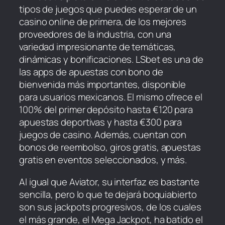
tipos de juegos que puedes esperar de un
casino online de primera, de los mejores
proveedores de la industria, con una
variedad impresionante de temáticas,
dinámicas y bonificaciones. LSbet es una de
las apps de apuestas con bono de
bienvenida más importantes, disponible
para usuarios mexicanos. El mismo ofrece el
100% del primer depósito hasta €120 para
apuestas deportivas y hasta €300 para
juegos de casino. Además, cuentan con
bonos de reembolso, giros gratis, apuestas
gratis en eventos seleccionados, y más.
Al igual que Aviator, su interfaz es bastante
sencilla, pero lo que te dejará boquiabierto
son sus jackpots progresivos, de los cuales
el más grande, el Mega Jackpot, ha batido el