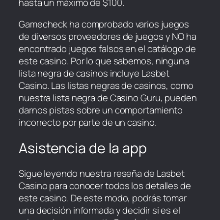
hasta un máximo de $100.
Gamecheck ha comprobado varios juegos
de diversos proveedores de juegos y NO ha
encontrado juegos falsos en el catálogo de
este casino. Por lo que sabemos, ninguna
lista negra de casinos incluye Lasbet
Casino. Las listas negras de casinos, como
nuestra lista negra de Casino Guru, pueden
darnos pistas sobre un comportamiento
incorrecto por parte de un casino.
Asistencia de la app
Sigue leyendo nuestra reseña de Lasbet
Casino para conocer todos los detalles de
este casino. De este modo, podrás tomar
una decisión informada y decidir si es el