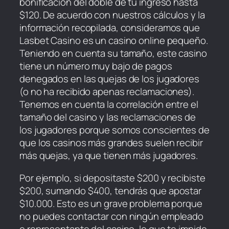
bonificación del doble de tu ingreso hasta
$120. De acuerdo con nuestros cálculos y la
información recopilada, consideramos que
Lasbet Casino es un casino online pequeño.
Teniendo en cuenta su tamaño, este casino
tiene un número muy bajo de pagos
denegados en las quejas de los jugadores
(o no ha recibido apenas reclamaciones).
Tenemos en cuenta la correlación entre el
tamaño del casino y las reclamaciones de
los jugadores porque somos conscientes de
que los casinos más grandes suelen recibir
más quejas, ya que tienen más jugadores.
Por ejemplo, si depositaste $200 y recibiste
$200, sumando $400, tendrás que apostar
$10.000. Esto es un grave problema porque
no puedes contactar con ningún empleado
o representante del casino, lo que te impide