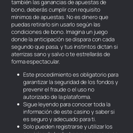
también las ganancias de apuestas de
bono, deberás cumplir con requisito
mínimos de apuestas. No es dinero que
puedas retirarlo sin usarlo según las
condiciones de bono. Imagina un juego
donde la anticipación se dispara con cada
segundo que pasa, y tus instintos dictan si
aterrizas sano y salvo o te estrellarás de
forma espectacular.
Este procedimiento es obligatorio para
garantizar la seguridad de los fondos y
prevenir el fraude o el uso no
autorizado de la plataforma.
Sigue leyendo para conocer toda la
información de este casino y saber si
es seguro y adecuado para ti.
Solo pueden registrarse y utilizar los