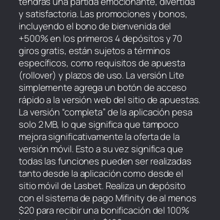
tendrás una partida emocionante, divertida
y satisfactoria. Las promociones y bonos,
incluyendo el bono de bienvenida del
+500% en los primeros 4 depósitos y 70
giros gratis, están sujetos a términos
específicos, como requisitos de apuesta
(rollover) y plazos de uso. La versión Lite
simplemente agrega un botón de acceso
rápido a la versión web del sitio de apuestas.
La versión “completa” de la aplicación pesa
solo 2 MB, lo que significa que tampoco
mejora significativamente la oferta de la
versión móvil. Esto a su vez significa que
todas las funciones pueden ser realizadas
tanto desde la aplicación como desde el
sitio móvil de Lasbet. Realiza un depósito
con el sistema de pago Mifinity de al menos
$20 para recibir una bonificación del 100%