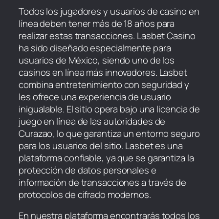
Todos los jugadores y usuarios de casino en
línea deben tener más de 18 años para
realizar estas transacciones. Lasbet Casino
ha sido diseñado especialmente para
usuarios de México, siendo uno de los
casinos en línea más innovadores. Lasbet
combina entretenimiento con seguridad y
les ofrece una experiencia de usuario
inigualable. El sitio opera bajo una licencia de
juego en línea de las autoridades de
Curazao, lo que garantiza un entorno seguro
para los usuarios del sitio. Lasbet es una
plataforma confiable, ya que se garantiza la
protección de datos personales e
información de transacciones a través de
protocolos de cifrado modernos.
En nuestra plataforma encontrarás todos los