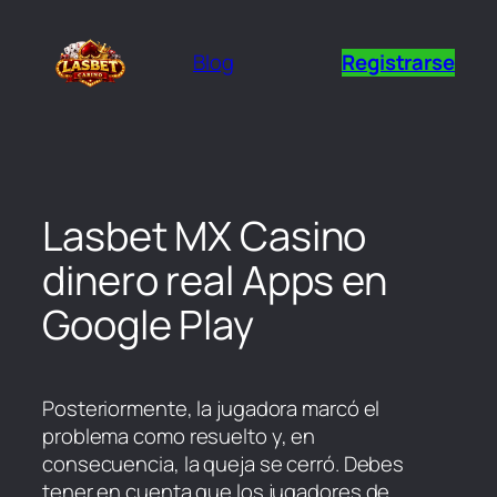
Saltar
al
Blog
Registrarse
contenido
Lasbet MX Casino
dinero real Apps en
Google Play
Posteriormente, la jugadora marcó el
problema como resuelto y, en
consecuencia, la queja se cerró. Debes
tener en cuenta que los jugadores de