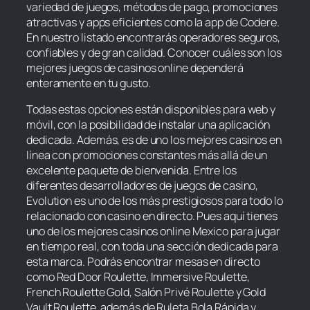
variedad de juegos, métodos de pago, promociones
atractivas y apps eficientes como la app de Codere.
En nuestro listado encontrarás operadores seguros,
confiables y de gran calidad. Conocer cuáles son los
mejores juegos de casinos online dependerá
enteramente en tu gusto.
Todas estas opciones están disponibles para web y
móvil, con la posibilidad de instalar una aplicación
dedicada. Además, es de uno los mejores casinos en
línea con promociones constantes más allá de un
excelente paquete de bienvenida. Entre los
diferentes desarrolladores de juegos de casino,
Evolution es uno de los más prestigiosos para todo lo
relacionado con casino en directo. Pues aquí tienes
uno de los mejores casinos online Mexico para jugar
en tiempo real, con toda una sección dedicada para
esta marca. Podrás encontrar mesas en directo
como Red Door Roulette, Immersive Roulette,
French Roulette Gold, Salón Privé Roulette y Gold
Vault Roulette, además de Ruleta Bola Rápida y