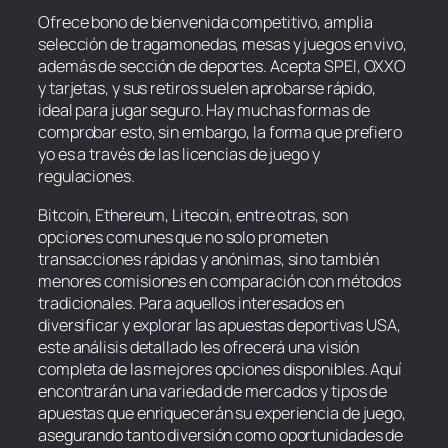
Ofrece bono de bienvenida competitivo, amplia
selección de tragamonedas, mesas y juegos en vivo,
además de sección de deportes. Acepta SPEI, OXXO
y tarjetas, y sus retiros suelen aprobarse rápido,
ideal para jugar seguro. Hay muchas formas de
comprobar esto, sin embargo, la forma que prefiero
yo es a través de las licencias de juego y
regulaciones.
Bitcoin, Ethereum, Litecoin, entre otras, son
opciones comunes que no solo prometen
transacciones rápidas y anónimas, sino también
menores comisiones en comparación con métodos
tradicionales. Para aquellos interesados en
diversificar y explorar las apuestas deportivas USA,
este análisis detallado les ofrecerá una visión
completa de las mejores opciones disponibles. Aquí
encontrarán una variedad de mercados y tipos de
apuestas que enriquecerán su experiencia de juego,
asegurando tanto diversión como oportunidades de