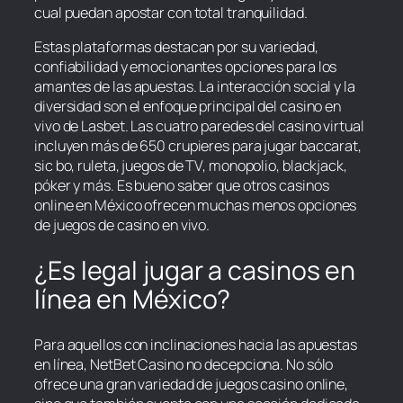
cual puedan apostar con total tranquilidad.
Estas plataformas destacan por su variedad,
confiabilidad y emocionantes opciones para los
amantes de las apuestas. La interacción social y la
diversidad son el enfoque principal del casino en
vivo de Lasbet. Las cuatro paredes del casino virtual
incluyen más de 650 crupieres para jugar baccarat,
sic bo, ruleta, juegos de TV, monopolio, blackjack,
póker y más. Es bueno saber que otros casinos
online en México ofrecen muchas menos opciones
de juegos de casino en vivo.
¿Es legal jugar a casinos en
línea en México?
Para aquellos con inclinaciones hacia las apuestas
en línea, NetBet Casino no decepciona. No sólo
ofrece una gran variedad de juegos casino online,