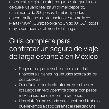
dinero extra o giros gratuitos que se otorgan luego
de que el usuario realiza un primer depósito,
usualmente de 200 pesos. También puedes
encontrar licencias internacionales como la de
Malta (MGA), Curazao o Reino Unido (UKGC), todas
muy respetadas en el mundo del juego.
Guía completa para
contratar un seguro de viaje
de larga estancia en México
Sugerimos que consultes con tu entidad
financiera si tienes inquietudes acerca de los
costos extra.
Quedó claro que la plataforma se enfoca en
los juegos en vivo y permite operar con pesos
mexicanos, aunque con limitaciones.
Una plataforma creada para mostrar el trabajo
que llevamos a cabo para hacer realidad una