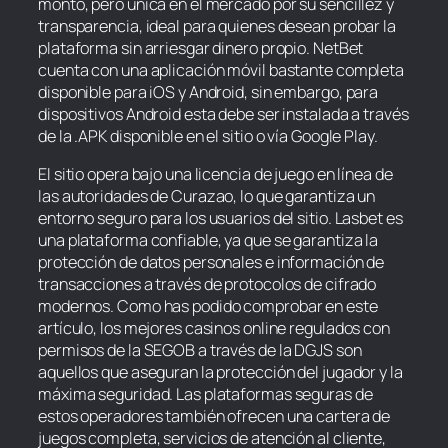
monto, pero única en el mercado por su sencillez y
transparencia, ideal para quienes desean probar la
plataforma sin arriesgar dinero propio. NetBet
cuenta con una aplicación móvil bastante completa
disponible para iOS y Android, sin embargo, para
dispositivos Android esta debe ser instalada a través
de la .APK disponible en el sitio o vía Google Play.
El sitio opera bajo una licencia de juego en línea de
las autoridades de Curazao, lo que garantiza un
entorno seguro para los usuarios del sitio. Lasbet es
una plataforma confiable, ya que se garantiza la
protección de datos personales e información de
transacciones a través de protocolos de cifrado
modernos. Como has podido comprobar en este
artículo, los mejores casinos online regulados con
permisos de la SEGOB a través de la DGJS son
aquellos que aseguran la protección del jugador y la
máxima seguridad. Las plataformas seguras de
estos operadores también ofrecen una cartera de
juegos completa, servicios de atención al cliente,