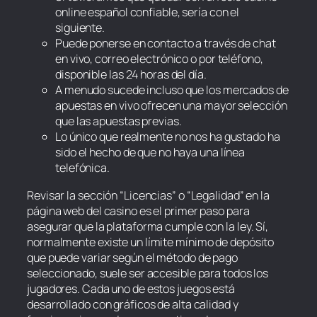
online español confiable, sería con el
siguiente.
Puede ponerse en contacto a través de chat
en vivo, correo electrónico o por teléfono,
disponible las 24 horas del día.
A menudo sucede incluso que los mercados de
apuestas en vivo ofrecen una mayor selección
que las apuestas previas.
Lo único que realmente no nos ha gustado ha
sido el hecho de que no haya una línea
telefónica.
Revisar la sección “Licencias” o “Legalidad” en la
página web del casino es el primer paso para
asegurar que la plataforma cumple con la ley. Sí,
normalmente existe un límite mínimo de depósito
que puede variar según el método de pago
seleccionado, suele ser accesible para todos los
jugadores. Cada uno de estos juegos está
desarrollado con gráficos de alta calidad y