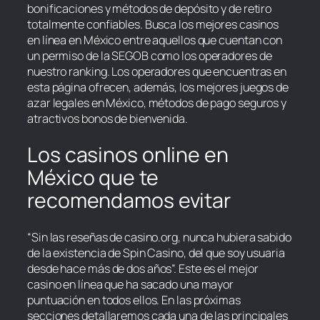
bonificaciones y métodos de depósito y de retiro
totalmente confiables. Busca los mejores casinos
en línea en México entre aquellos que cuentan con
un permiso de la SEGOB como los operadores de
nuestro ranking. Los operadores que encuentras en
esta página ofrecen, además, los mejores juegos de
azar legales en México, métodos de pago seguros y
atractivos bonos de bienvenida.
Los casinos online en
México que te
recomendamos evitar
“Sin las reseñas de casino.org, nunca hubiera sabido
de la existencia de Spin Casino, del que soy usuaria
desde hace más de dos años”. Este es el mejor
casino en línea que ha sacado una mayor
puntuación en todos ellos. En las próximas
secciones detallaremos cada una de las principales