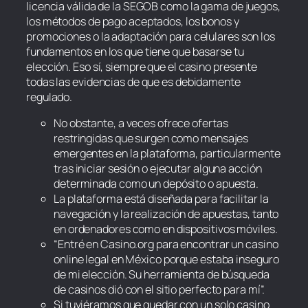
licencia válida de la SEGOB como la gama de juegos,
los métodos de pago aceptados, los bonos y
promociones o la adaptación para celulares son los
fundamentos en los que tiene que basarse tu
elección. Eso sí, siempre que el casino presente
todas las evidencias de que es debidamente
regulado.
No obstante, a veces ofrece ofertas
restringidas que surgen como mensajes
emergentes en la plataforma, particularmente
tras iniciar sesión o ejecutar alguna acción
determinada como un depósito o apuesta.
La plataforma está diseñada para facilitar la
navegación y la realización de apuestas, tanto
en ordenadores como en dispositivos móviles.
“Entré en Casino.org para encontrar un casino
online legal en México porque estaba inseguro
de mi elección. Su herramienta de búsqueda
de casinos dió con el sitio perfecto para mí”.
Si tuviéramos que quedar con un solo casino