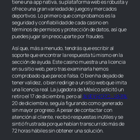
tiene una app nativa, su plataforma web es robusta y
ofrece una gran variedad de juegos y mercados
deportivos. Lo primero que comprobamos es la
seguridad y confiabilidad de cada casino en
términos de permisos y protección de datos, así que
puedes jugar sin preocuparte por fraudes.
Así que, más a menudo, tendrás que escribir al
soporte que encontrar la respuesta tú mismo en la
sección de ayuda. Este casino muestra una licencia
en su sitio web, pero tras examinarla hemos
comprobado que parece falsa. O bien ha dejado de
tener validez, o bien redirige a un sitio web que imita
una licencia real. La jugadora de México solicitó un
retiro el 17 de diciembre, pero al
%KEYWORD_VAR%
20 de diciembre, seguía figurando como generado
sin mayor progreso. A pesar de contactar con
atención al cliente, recibió respuestas inútiles y se
sintió frustrada porque habían transcurrido más de
72 horas hábiles sin obtener una solución.