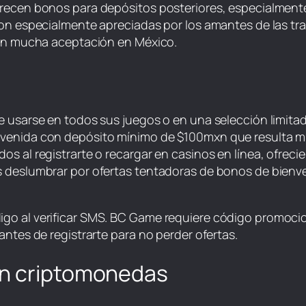
frecen bonos para depósitos posteriores, especialment
 son especialmente apreciadas por los amantes de las 
enen mucha aceptación en México.
o
e usarse en todos sus juegos o en una selección limitad
nvenida con depósito mínimo de $100mxn que resulta mu
os al registrarte o recargar en casinos en línea, ofrec
es deslumbrar por ofertas tentadoras de bonos de bie
go al verificar SMS. BC Game requiere código promocio
antes de registrarte para no perder ofertas.
an criptomonedas