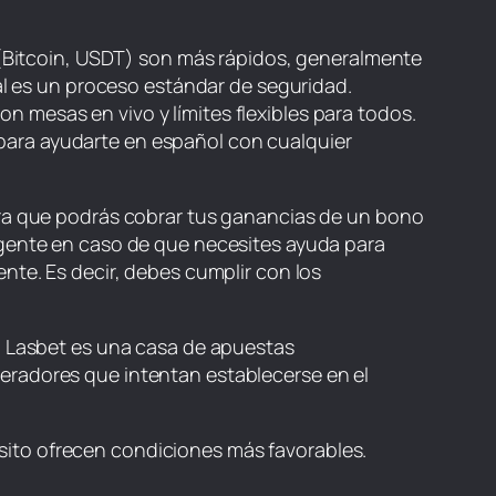
s (Bitcoin, USDT) son más rápidos, generalmente
ual es un proceso estándar de seguridad.
 mesas en vivo y límites flexibles para todos.
o para ayudarte en español con cualquier
ura que podrás cobrar tus ganancias de un bono
agente en caso de que necesites ayuda para
nte. Es decir, debes cumplir con los
e. Lasbet es una casa de apuestas
eradores que intentan establecerse en el
ósito ofrecen condiciones más favorables.