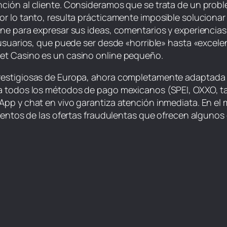
ción al cliente. Consideramos que se trata de un prob
r lo tanto, resulta prácticamente imposible solucionar
ine para expresar sus ideas, comentarios y experiencia
 usuarios, que puede ser desde «horrible» hasta «excele
et Casino es un casino online pequeño.
prestigiosas de Europa, ahora completamente adaptad
 todos los métodos de pago mexicanos (SPEI, OXXO, tarj
pp y chat en vivo garantiza atención inmediata. En el 
atentos de las ofertas fraudulentas que ofrecen alguno