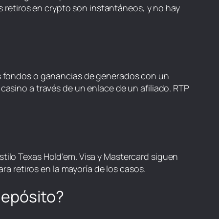
retiros en crypto son instantáneos, y no hay
los fondos o ganancias de generados con un
 casino a través de un enlace de un afiliado. RTP
stilo Texas Hold’em. Visa y Mastercard siguen
 retiros en la mayoría de los casos.
depósito?