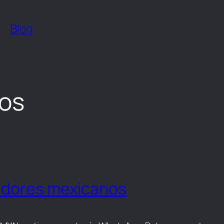
Blog
vos
gadores mexicanos