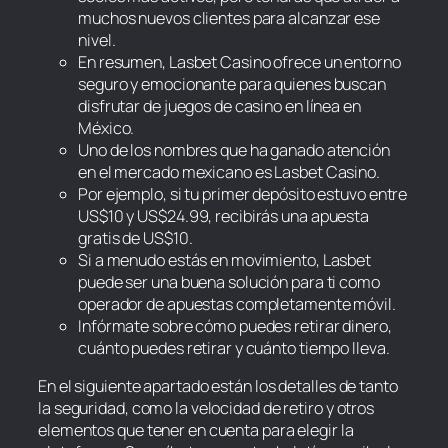
muchos nuevos clientes para alcanzar ese
nivel.
En resumen, Lasbet Casino ofrece un entorno
seguro y emocionante para quienes buscan
disfrutar de juegos de casino en línea en
México.
Uno de los nombres que ha ganado atención
en el mercado mexicano es Lasbet Casino.
Por ejemplo, si tu primer depósito estuvo entre
US$10 y US$24.99, recibirás una apuesta
gratis de US$10.
Si a menudo estás en movimiento, Lasbet
puede ser una buena solución para ti como
operador de apuestas completamente móvil.
Infórmate sobre cómo puedes retirar dinero,
cuánto puedes retirar y cuánto tiempo lleva.
En el siguiente apartado están los detalles de tanto
la seguridad, como la velocidad de retiro y otros
elementos que tener en cuenta para elegir la