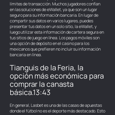
límites de transacción. Muchos jugadores confían
en las soluciones de eWallet, ya que son un lugar
seguro para su información bancaria. En lugar de
compartir sus datos en varios lugares, puedes
presentar tus datos en un solo sitio, la eWallet, y
luego utilizar esta información de cartera segura en
tus sitios de juego en línea. Los pagos móviles son
una opción de depósito en el casino para los
mexicanos que prefieren no incluir su información
bancaria en línea.
Tianguis de la Feria, la
opción más económica para
comprar la canasta
básica.13:43
En general, Lasbet es una de las casas de apuestas
donde el fútbol no es el deporte más destacado. Esto