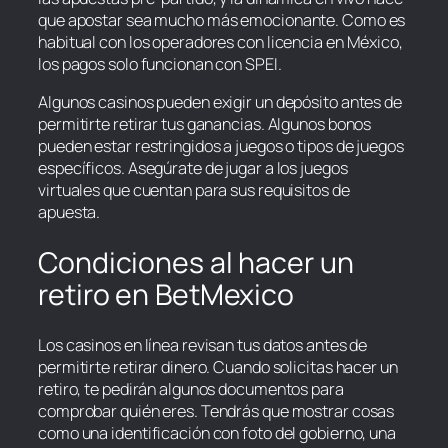
que apostar sea mucho más emocionante. Como es
habitual con los operadores con licencia en México,
los pagos solo funcionan con SPEI.
Algunos casinos pueden exigir un depósito antes de
permitirte retirar tus ganancias. Algunos bonos
pueden estar restringidos a juegos o tipos de juegos
específicos. Asegúrate de jugar a los juegos
virtuales que cuentan para sus requisitos de
apuesta.
Condiciones al hacer un
retiro en BetMexico
Los casinos en línea revisan tus datos antes de
permitirte retirar dinero. Cuando solicitas hacer un
retiro, te pedirán algunos documentos para
comprobar quién eres. Tendrás que mostrar cosas
como una identificación con foto del gobierno, una