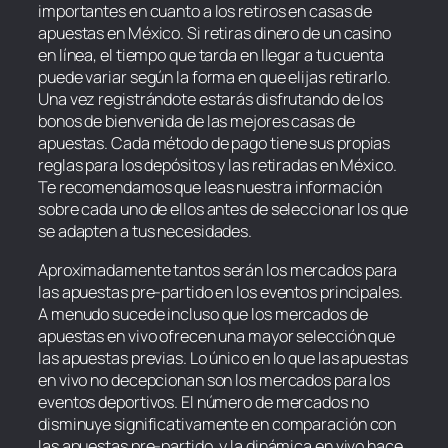
importantes en cuanto a los retiros en casas de
apuestas en México. Si retiras dinero de un casino
en línea, el tiempo que tarda en llegar a tu cuenta
puede variar según la forma en que elijas retirarlo.
Una vez registrándote estarás disfrutando de los
bonos de bienvenida de las mejores casas de
apuestas. Cada método de pago tiene sus propias
reglas para los depósitos y las retiradas en México.
Te recomendamos que leas nuestra información
sobre cada uno de ellos antes de seleccionar los que
se adapten a tus necesidades.
Aproximadamente tantos serán los mercados para
las apuestas pre-partido en los eventos principales.
A menudo sucede incluso que los mercados de
apuestas en vivo ofrecen una mayor selección que
las apuestas previas. Lo único en lo que las apuestas
en vivo no decepcionan son los mercados para los
eventos deportivos. El número de mercados no
disminuye significativamente en comparación con
las apuestas pre-partido, y la dinámica en vivo hace