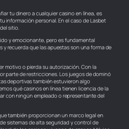
ar tu dinero a cualquier casino en línea, es
 tu información personal. En el caso de Lasbet
el sitio.
ertido y emocionante, pero es fundamental
as y recuerda que las apuestas son una forma de
er motivo o pierda su autorización. Con la
yor parte de restricciones. Los juegos de dominó
stas deportivas también estuvieron algo
remos qué casinos en línea tienen licencia de la
tar con ningún empleado o representante del
o que también proporcionan un marco legal en
de sistemas de alta seguridad y control de