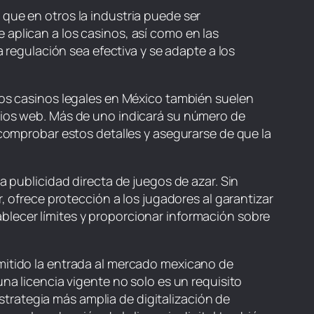
que en otros la industria puede ser
aplican a los casinos, así como en las
a regulación sea efectiva y se adapte a los
Los casinos legales en México también suelen
itios web. Más de uno indicará su número de
 comprobar estos detalles y asegurarse de que la
a publicidad directa de juegos de azar. Sin
, ofrece protección a los jugadores al garantizar
blecer límites y proporcionar información sobre
rmitido la entrada al mercado mexicano de
na licencia vigente no solo es un requisito
estrategia más amplia de digitalización de