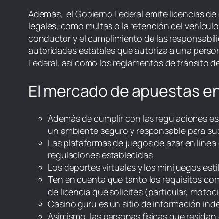
Además, el Gobierno Federal emite licencias de 
legales, como multas o la retención del vehículo.
conductor y el cumplimiento de las responsabili
autoridades estatales que autoriza a una perso
Federal, así como los reglamentos de tránsito d
El mercado de apuestas en 
Además de cumplir con las regulaciones est
un ambiente seguro y responsable para su
Las plataformas de juegos de azar en línea
regulaciones establecidas.
Los deportes virtuales y los minijuegos es
Ten en cuenta que tanto los requisitos como
de licencia que solicites (particular, motoci
Casino.guru es un sitio de información ind
Asimismo, las personas físicas que residan 