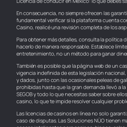
Licencia de conducir en México: lo que debes sab
En consecuencia, no siempre ofrecen las garantía
fundamental verificar si la plataforma cuenta c
Casino, realicé una revisión completa de los asp
Para obtener más detalles, consulta la política 
hacerlo de manera responsable. Establece límit
entretenimiento, no un método para ganar dine
También es posible que la página web de un casi
vigencia indefinida de esta legislación nacional
y dados, junto con las ocasionales peleas de ga
prohibidas hasta que la gran demanda llevó a la l
SEGOB y todo lo que necesitas saber sobre ell
casino, lo que te impide resolver cualquier prob
Las licencias de casinos en línea no solo gara
caso de disputas. Las Soluciones NÜO tienen más