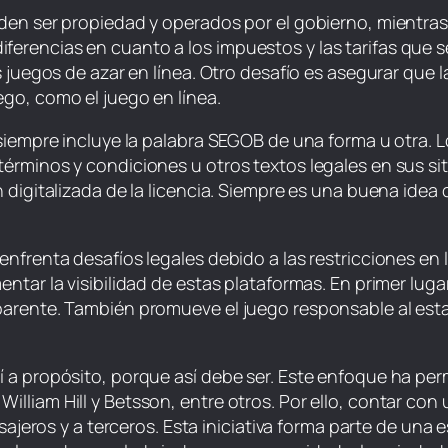
den ser propiedad y operados por el gobierno, mientras 
rencias en cuanto a los impuestos y las tarifas que se 
 juegos de azar en línea. Otro desafío es asegurar que l
go, como el juego en línea.
 siempre incluye la palabra SEGOB de una forma u otra. 
términos y condiciones u otros textos legales en sus s
 digitalizada de la licencia. Siempre es una buena idea
nfrenta desafíos legales debido a las restricciones en l
ntar la visibilidad de estas plataformas. En primer lugar
parente. También promueve el juego responsable al esta
í a propósito, porque así debe ser. Este enfoque ha pe
liam Hill y Betsson, entre otros. Por ello, contar con u
asajeros y a terceros. Esta iniciativa forma parte de una 