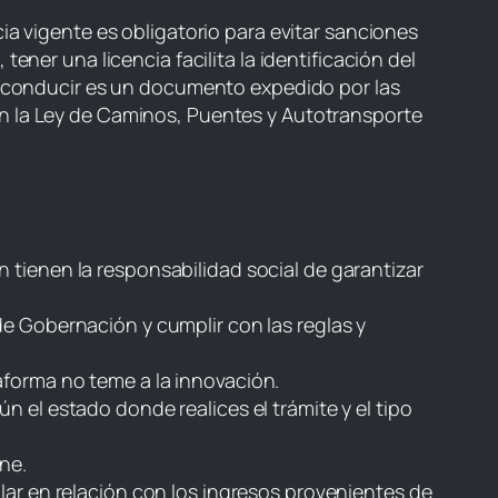
ia vigente es obligatorio para evitar sanciones
ener una licencia facilita la identificación del
de conducir es un documento expedido por las
en la Ley de Caminos, Puentes y Autotransporte
 tienen la responsabilidad social de garantizar
de Gobernación y cumplir con las reglas y
aforma no teme a la innovación.
 el estado donde realices el trámite y el tipo
ne.
lar en relación con los ingresos provenientes de