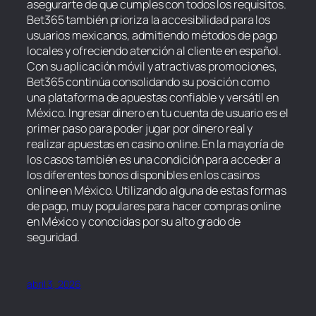
asegurarte de que cumples con todos los requisitos.
Bet365 también prioriza la accesibilidad para los
usuarios mexicanos, admitiendo métodos de pago
locales y ofreciendo atención al cliente en español.
Con su aplicación móvil y atractivas promociones,
Bet365 continúa consolidando su posición como
una plataforma de apuestas confiable y versátil en
México. Ingresar dinero en tu cuenta de usuario es el
primer paso para poder jugar por dinero real y
realizar apuestas en casino online. En la mayoría de
los casos también es una condición para acceder a
los diferentes bonos disponibles en los casinos
online en México. Utilizando alguna de estas formas
de pago, muy populares para hacer compras online
en México y conocidas por su alto grado de
seguridad.
abril 3, 2026