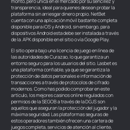
monto, pero única en el mercado por su sencillez y
transparencia, ideal para quienes desean probar la
plataforma sin arriesgar dinero propio. NetBet
cuenta con una aplicación móvil bastante completa
disponible para iOS y Android, sin embargo, para
dispositivos Android esta debe ser instalada a través
de la .APK disponible en el sitio o vía Google Play.
El sitio opera bajo una licencia de juego en línea de
las autoridades de Curazao, lo que garantiza un
entorno seguro para los usuarios del sitio. Lasbet es
una plataforma confiable, ya que se garantiza la
protección de datos personales e información de
transacciones a través de protocolos de cifrado
modernos. Como has podido comprobar en este
artículo, los mejores casinos online regulados con
permisos de la SEGOB a través de la DGJS son
aquellos que aseguran la protección del jugador y la
máxima seguridad. Las plataformas seguras de
estos operadores también ofrecen una cartera de
juegos completa, servicios de atención al cliente,