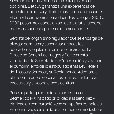
SPEI son las más veloces. Con estas diversas
opciones, Bet365 garantiza una experiencia de
apuestas atractiva y flexible para todos los usuarios.
El bono de bienvenida para deportes te regala $100 o
$200 pesos mexicanos en apuestas gratis luego de
hacer una apuesta por esos mismos montos.
Se trata del organismo regulador que se encarga de
otorgar permisos y supervisar a todos los
operadores legales en territorio mexicano. La
Dirección General de Juegos y Sorteos está
vinculada a la Secretaría de Gobernación y vela por
el cumplimiento de lo estopulado en la Ley Federal
de Juegos y Sorteos y su Reglamento. Además, la
plataforma debe procesar los retiros sin demoras
excesivas y sin condiciones ocultas.
Pese a que las promociones son escasas,
Betmexico MX ha dado prioridad a la sencillez y
claridad en comparación con campañas complejas.
En definitiva, se trata de una promoción modesta en