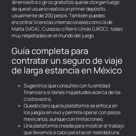
dinero extra o giros gratuitos que se otorgan luego
de que el usuario realiza un primer depósito,
usualmente de 200 pesos. También puedes
encontrar licencias internacionales como la de
Malta (MGA), Curazao o Reino Unido (UKGC), todas
muy respetadas en el mundo del juego.
Guía completa para
contratar un seguro de viaje
de larga estancia en México
Sugerimos que consultes con tu entidad
financiera si tienes inquietudes acerca de los
costos extra.
Quedó claro que la plataforma se enfoca en
los juegos en vivo y permite operar con pesos
mexicanos, aunque con limitaciones.
Una plataforma creada para mostrar el trabajo
que llevamos a cabo para hacer realidad una