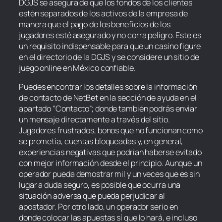
DGJS se asegura de que los fondos de los clientes
estén separados de los activos de la empresa de
manera que el pago de los beneficios de los
jugadores esté asegurado y no corra peligro. Este es
un requisito indispensable para que un casino figure
en el directorio de la DGJS y se considere un sitio de
juego online en México confiable.
Puedes encontrar los detalles sobre la información
de contacto de NetBet en la sección de ayuda en el
apartado “Contacto”; donde también podrás enviar
un mensaje directamente a través del sitio.
Jugadores frustrados, bonos que no funcionan como
se prometía, cuentas bloqueadas y, en general,
experiencias negativas que podrían haberse evitado
con mejor información desde el principio. Aunque un
operador pueda demostrar mil y un veces que es sin
lugar a duda seguro, es posible que ocurra una
situación adversa que pueda perjudicar al
apostador. Por otro lado, un operador serio en
donde colocar las apuestas sí que lo hará, e incluso