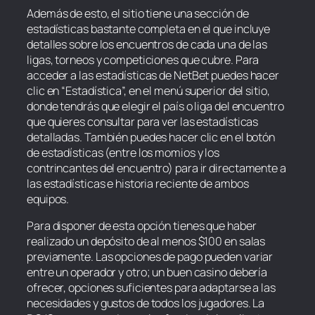
Además de esto, el sitio tiene una sección de
estadísticas bastante completa en el que incluye
detalles sobre los encuentros de cada una de las
ligas, torneos y competiciones que cubre. Para
acceder a las estadísticas de NetBet puedes hacer
clic en “Estadística”, en el menú superior del sitio,
donde tendrás que elegir el país o liga del encuentro
que quieres consultar para ver las estadísticas
detalladas. También puedes hacer clic en el botón
de estadísticas (entre los momios y los
contrincantes del encuentro) para ir directamente a
las estadísticas e historia reciente de ambos
equipos.
Para disponer de esta opción tienes que haber
realizado un depósito de al menos $100 en salas
previamente. Las opciones de pago pueden variar
entre un operador y otro; un buen casino debería
ofrecer, opciones suficientes para adaptarse a las
necesidades y gustos de todos los jugadores. La