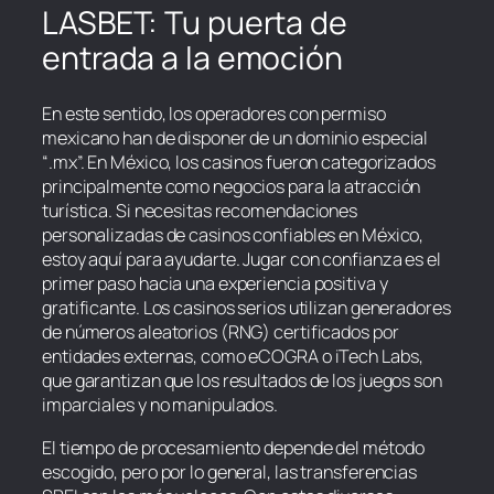
LASBET: Tu puerta de
entrada a la emoción
En este sentido, los operadores con permiso
mexicano han de disponer de un dominio especial
“.mx”. En México, los casinos fueron categorizados
principalmente como negocios para la atracción
turística. Si necesitas recomendaciones
personalizadas de casinos confiables en México,
estoy aquí para ayudarte. Jugar con confianza es el
primer paso hacia una experiencia positiva y
gratificante. Los casinos serios utilizan generadores
de números aleatorios (RNG) certificados por
entidades externas, como eCOGRA o iTech Labs,
que garantizan que los resultados de los juegos son
imparciales y no manipulados.
El tiempo de procesamiento depende del método
escogido, pero por lo general, las transferencias