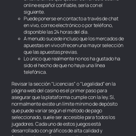
online español confiable, sería con el
siguiente.
Puede ponerse en contacto a través de chat
en vivo, correo electrónico o por teléfono,
disponible las 24 horas del día.
A menudo sucede incluso que los mercados de
apuestas en vivo ofrecen una mayor selección
que las apuestas previas.
Lo único que realmente no nos ha gustado ha
sido el hecho de que no haya una línea
telefónica.
Revisar la sección “Licencias” o “Legalidad” en la
página web del casino es el primer paso para
asegurar que la plataforma cumple con la ley. Sí,
normalmente existe un límite mínimo de depósito
que puede variar según el método de pago
seleccionado, suele ser accesible para todos los
jugadores. Cada uno de estos juegos está
desarrollado con gráficos de alta calidad y