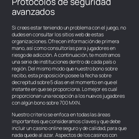
Protocolos de seguridad
avanzados
Si crees estar teniendo un problema con el juego, no
dudes en consultar los sitios web de estas
organizaciones. Ofrecen información de primera
mano, así como consultorías para jugadores en
riesgo de adicción. A continuación, te mostramos
una serie de instituciones dentro de cada país o
región. Del mismo modo que nuestro bono sobre
recibo, esta proposición posee la fecha sobre
decrepitud sobre 5 días en el momento en que el
instante en que se proporciona. Lo mejor es cual
proporcionan una recepción a los nuevos jugadores
con algún bono sobre 700 MXN.
Nuestro criterio se enfoca en todas las áreas
importantes que consideramos claves y que debe
incluir un casino online seguro y de calidad, para que
nada quede al azar. Aspectos de los casinos con