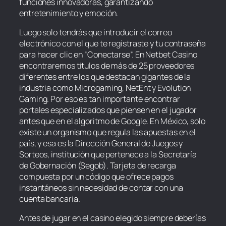
funciones innovadoras, garantizando
entretenimiento y emoción.
Luego solo tendrás que introducir el correo
electrónico con el que te registraste y tu contraseña
para hacer clic en “Conectarse”. En Netbet Casino
encontraremos títulos de más de 25 proveedores
diferentes entre los que destacan gigantes de la
industria como Microgaming, NetEnt y Evolution
Gaming. Por eso es tan importante encontrar
portales especializados que piensen en el jugador
antes que en el algoritmo de Google. En México, solo
existe un organismo que regula las apuestas en el
país, y esa es la Dirección General de Juegos y
Sorteos, institución que pertenece a la Secretaría
de Gobernación (Segob). Tarjeta de recarga
compuesta por un código que ofrece pagos
instantáneos sin necesidad de contar con una
cuenta bancaria.
Antes de jugar en el casino elegido siempre deberías