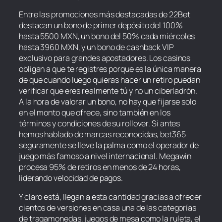
Entre las promociones más destacadas de 22Bet
destacan un bono de primer depósito del 100%
hasta 5500 MXN, un bono del 50% cada miércoles
hasta 3960 MXN, y un bono de cashback VIP
exclusivo para grandes apostadores. Los casinos
obligan a que te registres porque es la única manera
de que cuando luego quieras hacer un retiro puedan
verificar que eres realmente tú y no un ciberladrón.
A la hora de valorar un bono, no hay que fijarse solo
en el monto que ofrece, sino también en los
términos y condiciones de su rollover. Si antes
hemos hablado de marcas reconocidas, bet365
seguramente se lleve la palma como el operador de
juego más famoso a nivel internacional. Megawin
procesa 95% de retiros en menos de 24 horas,
liderando velocidad de pagos.
Y claro está, llegan a esta cantidad gracias a ofrecer
cientos de versiones en casa una de las categorías
de tragamonedas, juegos de mesa como la ruleta, el