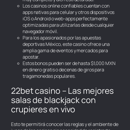
Los casinos online confiables cuentan con
apps nativas para celular y otros dispositivos
iOS o Android o web-apps perfectamente
optimizadas para utilizarlas desde cualquier
navegador móvil.
Para los apasionados por las apuestas
deportivas México, este casino ofrece una
amplia gama de eventos y mercados para
apostar.
Estos bonos pueden ser de hasta $1,000 MXN
en dinero gratis o decenas de giros para
tragamonedas populares.
22bet casino – Las mejores
salas de blackjack con
crupieres en vivo
Esto te permitirá conocer las reglas y el ambiente de