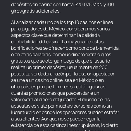
depósitos en casino con hasta $20,075 MXN y 100
giros gratis adicionales.
Al analizar cada uno de los top 10 casinos en línea
para jugadores de México, consideramos varios
aspectos clave que determinan la calidad y
confiabilidad del casino. La mayoría de estas
bonificaciones se ofrecen como bono de bienvenida,
o en otras palabras, como un dinero extra o giros
gratuitos que se otorgan luego de que el usuario
realiza un primer depósito, usualmente de 200
pesos. La verdadera razón por la que un apostador
se une a un casino online, sea en México o en
otro país, es porque tiene en su catálogo unas
cuantas promociones que pueden darle un
valor extra al dinero del jugador. El mundo de las
apuestas es visto por muchas personas como un
lugar turbio en donde los operadores pueden estafar
a sus clientes. Aunque no se puede negar la
existencia de esos casinos inescrupulosos, lo cierto