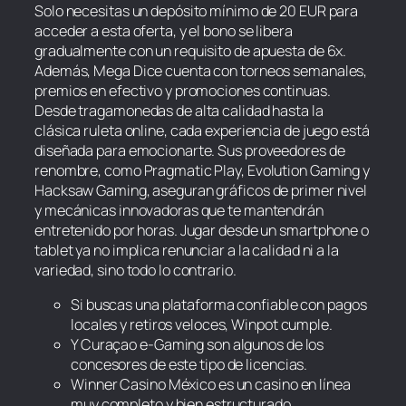
Solo necesitas un depósito mínimo de 20 EUR para
acceder a esta oferta, y el bono se libera
gradualmente con un requisito de apuesta de 6x.
Además, Mega Dice cuenta con torneos semanales,
premios en efectivo y promociones continuas.
Desde tragamonedas de alta calidad hasta la
clásica ruleta online, cada experiencia de juego está
diseñada para emocionarte. Sus proveedores de
renombre, como Pragmatic Play, Evolution Gaming y
Hacksaw Gaming, aseguran gráficos de primer nivel
y mecánicas innovadoras que te mantendrán
entretenido por horas. Jugar desde un smartphone o
tablet ya no implica renunciar a la calidad ni a la
variedad, sino todo lo contrario.
Si buscas una plataforma confiable con pagos
locales y retiros veloces, Winpot cumple.
Y Curaçao e-Gaming son algunos de los
concesores de este tipo de licencias.
Winner Casino México es un casino en línea
muy completo y bien estructurado.