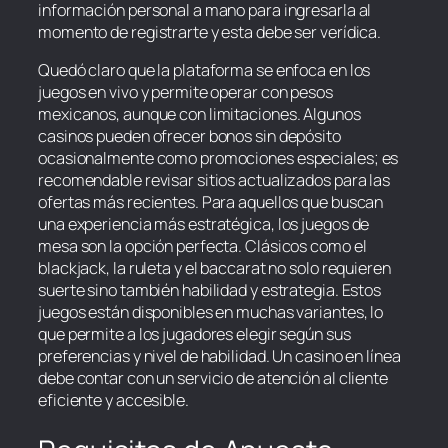
información personal a mano para ingresarla al
momento de registrarte y esta debe ser verídica.
Quedó claro que la plataforma se enfoca en los
juegos en vivo y permite operar con pesos
mexicanos, aunque con limitaciones. Algunos
casinos pueden ofrecer bonos sin depósito
ocasionalmente como promociones especiales; es
recomendable revisar sitios actualizados para las
ofertas más recientes. Para aquellos que buscan
una experiencia más estratégica, los juegos de
mesa son la opción perfecta. Clásicos como el
blackjack, la ruleta y el baccarat no solo requieren
suerte sino también habilidad y estrategia. Estos
juegos están disponibles en muchas variantes, lo
que permite a los jugadores elegir según sus
preferencias y nivel de habilidad. Un casino en línea
debe contar con un servicio de atención al cliente
eficiente y accesible.