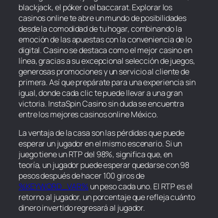
blackjack, el póker o el baccarat. Explorar los
casinos online te abre un mundo de posibilidades
desde la comodidad de tu hogar, combinando la
emoción de las apuestas con la conveniencia de lo
digital. Casino se destaca como el mejor casino en
línea, gracias a su excepcional selección de juegos,
generosas promociones y un servicio al cliente de
primera. Así que prepárate para una experiencia sin
igual, donde cada clic te puede llevar a una gran
victoria. InstaSpin Casino sin duda se encuentra
entre los mejores casinos online México.
La ventaja de la casa son las pérdidas que puede
esperar un jugador en el mismo escenario. Si un
juego tiene un RTP del 98%, significa que, en
teoría, un jugador puede esperar quedarse con 98
pesos después de hacer 100 giros de
%KEYWORD_VAR%
un peso cada uno. El RTP es el
retorno al jugador, un porcentaje que refleja cuánto
dinero invertido regresará al jugador.