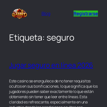
Saltar
al
Blog
Registrarse
contenido
Etiqueta:
seguro
Jugar seguro en línea 2026
Este casino se enorgullece de no tener requisitos
ocultos en sus bonificaciones, lo que significa que los
jugadores pueden saber exactamente lo que están
obteniendo sin tener que leer entre líneas. Esta
claridad es refrescante, especialmente en una