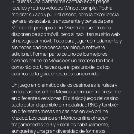
Si buscas una plataforma confiable con pagos
locales y retiros veloces, Winpot cumple. Podría
mejorar su app y pulir el diseño, pero la experiencia
general es estable, transparente y pensada para
México de principio a fin. Mientras que otros no
disponen de app móvil, pero sí habilitan su sitio web
al navegador móvil. Todo para jugar cómodamente y
sin necesidad de descargar ningún software
adicional. Formar parte de uno de los mejores
casinos online de México es un proceso tan fácil
como rápido. Una vez que eliges uno de los top
casinos de la guía, el resto es pan comido.
Un juego emblemático de los casinos es la ruleta y
en los casinos online México se encuentra presente
en diferentes versiones. El clásico juego del casino
suele estar disponible en modalidad RNG y también
en diferentes mesas en casinos en vivo online
México. Los casinos en México online ofrecen
tragamonedas de 3 y 5 rodillos habitualmente,
aunque hay una gran diversidad de formatos.