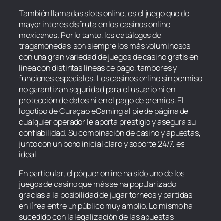
También llamadas slots online, es el juego que de
mayor interés disfruta en los casinos online
mexicanos. Por lo tanto, los catálogos de
tragamonedas son siempre los más voluminosos
con una gran variedad de juegos de casino gratis en
línea con distintas líneas de pago, tambores y
funciones especiales. Los casinos online sin permiso
no garantizan seguridad para el usuario ni en
protección de datos ni en el pago de premios. El
logotipo de Curaçao eGaming al pie de página de
cualquier operador le aporta prestigio y asegura su
confiabilidad. Su combinación de casino y apuestas,
junto con un bono inicial claro y soporte 24/7, es
ideal.
En particular, el póquer online ha sido uno de los
juegos de casino que más se ha popularizado
gracias a la posibilidad de jugar torneos y partidas
en línea entre un público muy amplio. Lo mismo ha
sucedido con la legalización de las apuestas