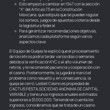
Esto empezó a cambiar en 1947 con la sección
“X” del Artículo 73 en la Constitución
Mexicana, que estipula que se pueden regular
los sorteos, juegos de apuestas o lotería desde
la legislatura federal.
Para garantizar recomendaciones objetivas,
analizamos cada plataforma según varios
aspectos clave.
El Equipo de Quejas le explicó que el procesamiento
de los retiros podría tardar varios días o semanas
debido a la verificación KYC o al alto volumen de
retiros, y le recomendó paciencia y cooperación con
el casino. Posteriormente, la jugadora marcó el
problema como resuelto y, en consecuencia, la
queja se cerró. Lasbet Casino es propiedad de
CACTUS FIESTA,SOCIEDAD ANONIMA DE CAPITAL
VARIABLE y tiene unos ingresos anuales estimados
superiores a $1,000,000. Teniendo en cuenta los
ingresos, consideramos que se trata de un casino