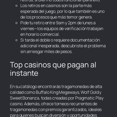
Los retiros en casinos son la parte más
esperada del juego, por lo que también es uno
de los procesos que más temor genera.
Pide tu retiro entre 9am y 2pm de lunes a
viernes—los equipos de verificación trabajan
en horario comercial.
Si tarda el doble o requiere documentación
adicional inesperada, descubriste el problema
sin arriesgar miles de pesos.
Top casinos que pagan al
instante
En su catálogo encontrarás tragamonedas de alta
calidad como Buffalo King Megaways, Wolf Gold y
Sweet Bonanza, todas creadas por Pragmatic Play
casino. Además, ofrece torneos recurrentes de
tragamonedas con premios garantizados, ideales
para quienes buscan diversión y oportunidades