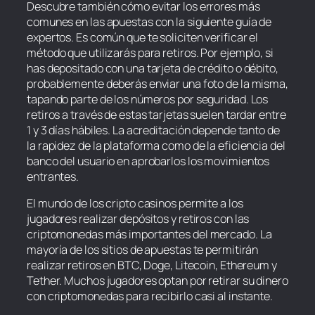
Descubre también cómo evitar los errores más
comunes en las apuestas con la siguiente guía de
expertos. Es común que te soliciten verificar el
método que utilizarás para retiros. Por ejemplo, si
has depositado con una tarjeta de crédito o débito,
probablemente deberás enviar una foto de la misma,
tapando parte de los números por seguridad. Los
retiros a través de estas tarjetas suelen tardar entre
1 y 3 días hábiles. La acreditación depende tanto de
la rapidez de la plataforma como de la eficiencia del
banco del usuario en aprobarlos los movimientos
entrantes.
El mundo de los cripto casinos permite a los
jugadores realizar depósitos y retiros con las
criptomonedas más importantes del mercado. La
mayoría de los sitios de apuestas te permitirán
realizar retiros en BTC, Doge, Litecoin, Ethereum y
Tether. Muchos jugadores optan por retirar su dinero
con criptomonedas para recibirlo casi al instante.