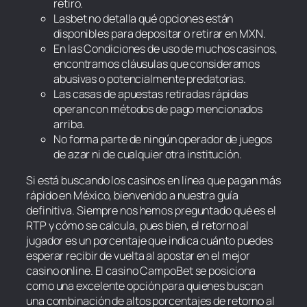
retiro.
Lasbet no detalla qué opciones están
disponibles para depositar o retirar en MXN.
En las Condiciones de uso de muchos casinos,
encontramos cláusulas que consideramos
abusivas o potencialmente predatorias.
Las casas de apuestas retiradas rápidas
operan con métodos de pago mencionados
arriba.
No forma parte de ningún operador de juegos
de azar ni de cualquier otra institución.
Si está buscando los casinos en línea que pagan más
rápido en México, bienvenido a nuestra guía
definitiva. Siempre nos hemos preguntado qué es el
RTP y cómo se calcula, pues bien, el retorno al
jugador es un porcentaje que indica cuánto puedes
esperar recibir de vuelta al apostar en el mejor
casino online. El casino CampoBet se posiciona
como una excelente opción para quienes buscan
una combinación de altos porcentajes de retorno al