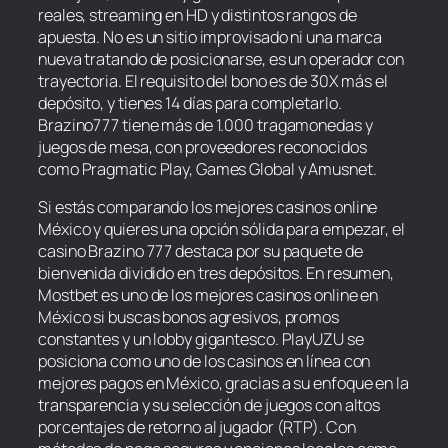
reales, streaming en HD y distintos rangos de
apuesta. No es un sitio improvisado ni una marca
nueva tratando de posicionarse, es un operador con
trayectoria. El requisito del bono es de 30X más el
depósito, y tienes 14 días para completarlo.
Brazino777 tiene más de 1.000 tragamonedas y
juegos de mesa, con proveedores reconocidos
como Pragmatic Play, Games Global y Amusnet.
Si estás comparando los mejores casinos online
México y quieres una opción sólida para empezar, el
casino Brazino 777 destaca por su paquete de
bienvenida dividido en tres depósitos. En resumen,
Mostbet es uno de los mejores casinos online en
México si buscas bonos agresivos, promos
constantes y un lobby gigantesco. PlayUZU se
posiciona como uno de los casinos en línea con
mejores pagos en México, gracias a su enfoque en la
transparencia y su selección de juegos con altos
porcentajes de retorno al jugador (RTP). Con