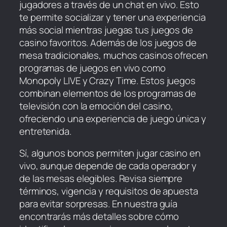
jugadores a través de un chat en vivo. Esto
te permite socializar y tener una experiencia
más social mientras juegas tus juegos de
casino favoritos. Además de los juegos de
mesa tradicionales, muchos casinos ofrecen
programas de juegos en vivo como
Monopoly LIVE y Crazy Time. Estos juegos
combinan elementos de los programas de
televisión con la emoción del casino,
ofreciendo una experiencia de juego única y
entretenida.
Sí, algunos bonos permiten jugar casino en
vivo, aunque depende de cada operador y
de las mesas elegibles. Revisa siempre
términos, vigencia y requisitos de apuesta
para evitar sorpresas. En nuestra guía
encontrarás más detalles sobre cómo