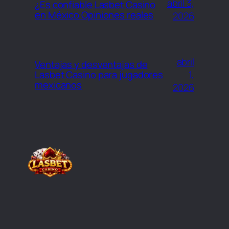
abril 3,
¿Es confiable Lasbet Casino
en México Opiniones reales
2026
abril
Ventajas y desventajas de
1,
Lasbet Casino para jugadores
mexicanos
2026