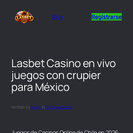
Saltar
al
Blog
Registrarse
contenido
Lasbet Casino en vivo
juegos con crupier
para México
Written by
admin
in
Uncategorized
Juegos de Casinos Online de Chile en 2026