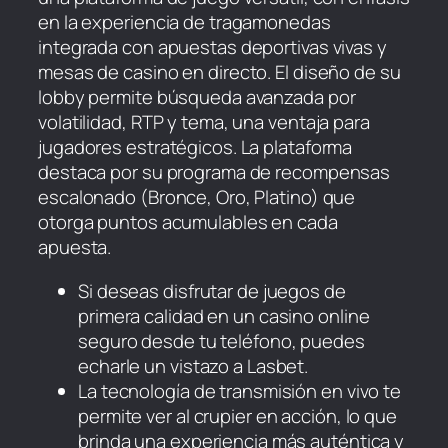
en la experiencia de tragamonedas
integrada con apuestas deportivas vivas y
mesas de casino en directo. El diseño de su
lobby permite búsqueda avanzada por
volatilidad, RTP y tema, una ventaja para
jugadores estratégicos. La plataforma
destaca por su programa de recompensas
escalonado (Bronce, Oro, Platino) que
otorga puntos acumulables en cada
apuesta.
Si deseas disfrutar de juegos de
primera calidad en un casino online
seguro desde tu teléfono, puedes
echarle un vistazo a Lasbet.
La tecnología de transmisión en vivo te
permite ver al crupier en acción, lo que
brinda una experiencia más auténtica y