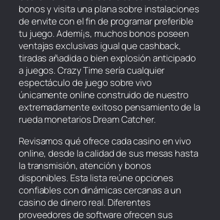
bonos y visita una plana sobre instalaciones
de envite con el fin de programar preferible
tu juego. Ademí¡s, muchos bonos poseen
ventajas exclusivas igual que cashback,
tiradas añadida o bien explosión anticipado
a juegos. Crazy Time serí­a cualquier
espectáculo de juego sobre vivo
únicamente online construido de nuestro
extremadamente exitoso pensamiento de la
rueda monetarios Dream Catcher.
Revisamos qué ofrece cada casino en vivo
online, desde la calidad de sus mesas hasta
la transmisión, atención y bonos
disponibles. Esta lista reúne opciones
confiables con dinámicas cercanas a un
casino de dinero real. Diferentes
proveedores de software ofrecen sus