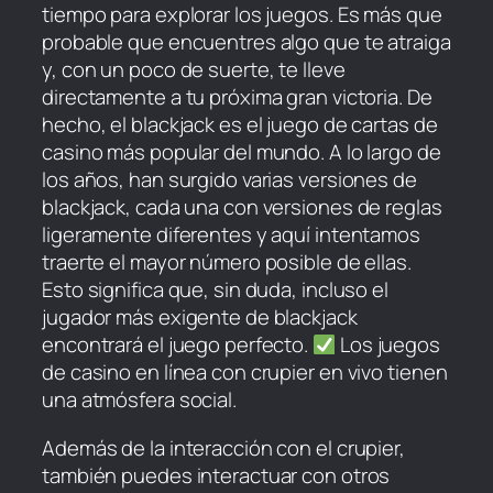
tiempo para explorar los juegos. Es más que
probable que encuentres algo que te atraiga
y, con un poco de suerte, te lleve
directamente a tu próxima gran victoria. De
hecho, el blackjack es el juego de cartas de
casino más popular del mundo. A lo largo de
los años, han surgido varias versiones de
blackjack, cada una con versiones de reglas
ligeramente diferentes y aquí intentamos
traerte el mayor número posible de ellas.
Esto significa que, sin duda, incluso el
jugador más exigente de blackjack
encontrará el juego perfecto.
Los juegos
de casino en línea con crupier en vivo tienen
una atmósfera social.
Además de la interacción con el crupier,
también puedes interactuar con otros