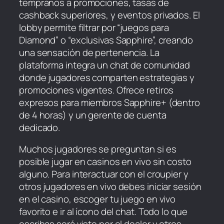
tempranos a promociones, tasas de
cashback superiores, y eventos privados. El
lobby permite filtrar por “juegos para
Diamond” o “exclusivas Sapphire”, creando
una sensación de pertenencia. La
plataforma integra un chat de comunidad
donde jugadores comparten estrategias y
promociones vigentes. Ofrece retiros
expresos para miembros Sapphire+ (dentro
de 4 horas) y un gerente de cuenta
dedicado.
Muchos jugadores se preguntan si es
posible jugar en casinos en vivo sin costo
alguno. Para interactuar con el croupier y
otros jugadores en vivo debes iniciar sesión
en el casino, escoger tu juego en vivo
favorito e ir al ícono del chat. Todo lo que