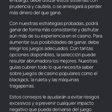
prudencia y cautela, o se arriesgará a perder
más dinero del que gane.
Con nuestras estrategias probadas, podrá
ganar de forma más consistente y disfrutar
aún más de su experiencia en el casino. Para
aumentar sus posibilidades de ganar, debe
elegir los juegos adecuados. Con tantas
opciones disponibles, la selección puede
resultar abrumadora los mejores. Nuestras
guías cubren todo lo que necesita saber
sobre juegos de casino populares como el
blackjack, la ruleta y las máquinas
tragaperras.
Estos consejos le ayudarán a evitar riesgos
excesivos y a prevenir cualquier impacto
negativo que pueda derivarse del juego.