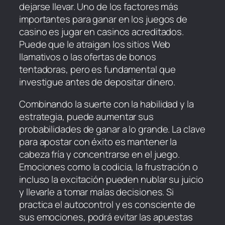
dejarse llevar. Uno de los factores más
importantes para ganar en los juegos de
casino es jugar en casinos acreditados.
Puede que le atraigan los sitios Web
llamativos o las ofertas de bonos
tentadoras, pero es fundamental que
investigue antes de depositar dinero.
Combinando la suerte con la habilidad y la
estrategia, puede aumentar sus
probabilidades de ganar a lo grande. La clave
para apostar con éxito es mantener la
cabeza fría y concentrarse en el juego.
Emociones como la codicia, la frustración o
incluso la excitación pueden nublar su juicio
y llevarle a tomar malas decisiones. Si
practica el autocontrol y es consciente de
sus emociones, podrá evitar las apuestas