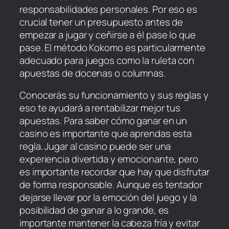
responsabilidades personales. Por eso es
crucial tener un presupuesto antes de
empezar a jugar y ceñirse a él pase lo que
pase. El método Kokomo es particularmente
adecuado para juegos como la ruleta con
apuestas de docenas o columnas.
Conocerás su funcionamiento y sus reglas y
eso te ayudará a rentabilizar mejor tus
apuestas. Para saber cómo ganar en un
casino es importante que aprendas esta
regla. Jugar al casino puede ser una
experiencia divertida y emocionante, pero
es importante recordar que hay que disfrutar
de forma responsable. Aunque es tentador
dejarse llevar por la emoción del juego y la
posibilidad de ganar a lo grande, es
importante mantener la cabeza fría y evitar