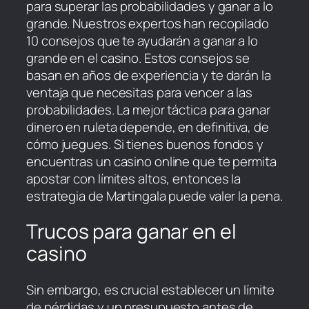
para superar las probabilidades y ganar a lo
grande. Nuestros expertos han recopilado
10 consejos que te ayudarán a ganar a lo
grande en el casino. Estos consejos se
basan en años de experiencia y te darán la
ventaja que necesitas para vencer a las
probabilidades. La mejor táctica para ganar
dinero en ruleta depende, en definitiva, de
cómo juegues. Si tienes buenos fondos y
encuentras un casino online que te permita
apostar con límites altos, entonces la
estrategia de Martingala puede valer la pena.
Trucos para ganar en el
casino
Sin embargo, es crucial establecer un límite
de pérdidas y un presupuesto antes de