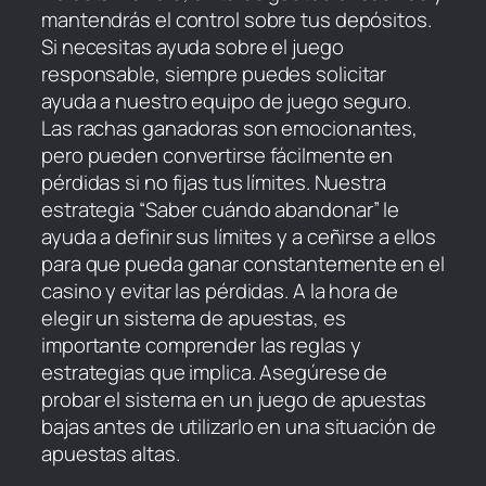
mantendrás el control sobre tus depósitos.
Si necesitas ayuda sobre el juego
responsable, siempre puedes solicitar
ayuda a nuestro equipo de juego seguro.
Las rachas ganadoras son emocionantes,
pero pueden convertirse fácilmente en
pérdidas si no fijas tus límites. Nuestra
estrategia “Saber cuándo abandonar” le
ayuda a definir sus límites y a ceñirse a ellos
para que pueda ganar constantemente en el
casino y evitar las pérdidas. A la hora de
elegir un sistema de apuestas, es
importante comprender las reglas y
estrategias que implica. Asegúrese de
probar el sistema en un juego de apuestas
bajas antes de utilizarlo en una situación de
apuestas altas.