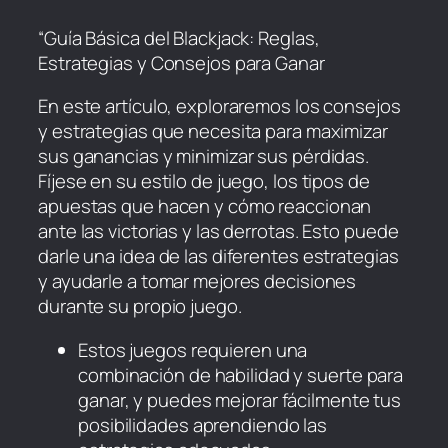
“Guía Básica del Blackjack: Reglas,
Estrategias y Consejos para Ganar
En este artículo, exploraremos los consejos
y estrategias que necesita para maximizar
sus ganancias y minimizar sus pérdidas.
Fíjese en su estilo de juego, los tipos de
apuestas que hacen y cómo reaccionan
ante las victorias y las derrotas. Esto puede
darle una idea de las diferentes estrategias
y ayudarle a tomar mejores decisiones
durante su propio juego.
Estos juegos requieren una
combinación de habilidad y suerte para
ganar, y puedes mejorar fácilmente tus
posibilidades aprendiendo las