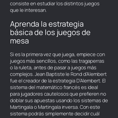
consiste en estudiar los distintos juegos
que le interesan.
Aprenda la estrategia
básica de los juegos de
mesa
Si es la primera vez que juega, empiece con
juegos más sencillos, como las tragaperras
o la ruleta, antes de pasar a juegos más
complejos. Jean Baptiste le Rond d’Alembert
fue el creador de la estrategia D’Alembert. El
sistema del matemático francés es ideal
para jugadores cautelosos que prefieren no
doblar sus apuestas usando los sistemas de
Martingala o Martingala inversa. Con este
sistema podrás simplemente decidir cuál