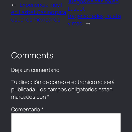
Juegos de casino en
←
Experiencia móvil
Lasbet
en Lasbet Casino para
tragamonedas, ruleta
usuarios mexicanos
y más
→
Comments
Deja un comentario
Tu dirección de correo electrónico no será
publicada.
Los campos obligatorios están
marcados con
*
Comentario
*