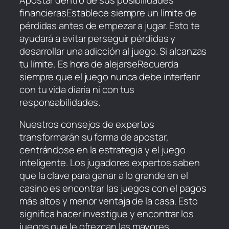
financierasEstablece siempre un límite de
pérdidas antes de empezar a jugar. Esto te
ayudará a evitar perseguir pérdidas y
desarrollar una adicción al juego. Si alcanzas
tu límite, Es hora de alejarseRecuerda
siempre que el juego nunca debe interferir
con tu vida diaria ni con tus
responsabilidades.
Nuestros consejos de expertos
transformarán su forma de apostar,
centrándose en la estrategia y el juego
inteligente. Los jugadores expertos saben
que la clave para ganar a lo grande en el
casino es encontrar las juegos con el pagos
más altos y menor ventaja de la casa. Esto
significa hacer investigue y encontrar los
juegos que le ofrezcan las mayores