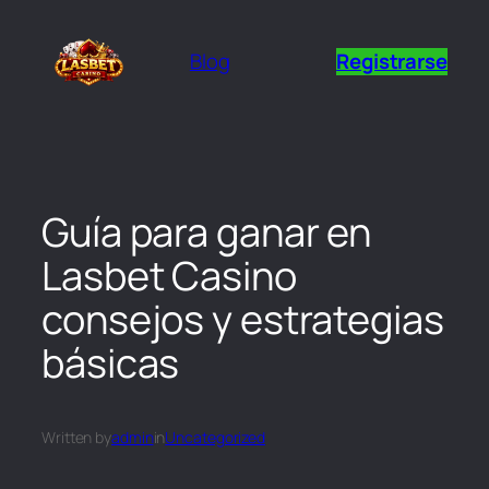
Saltar
al
Blog
Registrarse
contenido
Guía para ganar en
Lasbet Casino
consejos y estrategias
básicas
Written by
admin
in
Uncategorized