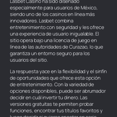
Lasbet Casino ha sido diseñado
especialmente para usuarios de México,
siendo uno de los casinos en línea más
innovadores. Lasbet combina
entretenimiento con seguridad y les ofrece
una experiencia de usuario inigualable. El
sitio opera bajo una licencia de juego en
línea de las autoridades de Curazao, lo que
garantiza un entorno seguro para los
usuarios del sitio.
La respuesta yace en la flexibilidad y el sinfín
de oportunidades que ofrece esta opción
de entretenimiento. Con la variedad de
opciones disponibles, puede ser abrumador
decidir en cuál invertir tu dinero. Las
versiones gratuitas te permiten probar
funciones, encontrar tus títulos favoritos y
luego decidir si quieres apostar en serio.