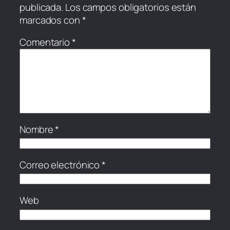
publicada.
Los campos obligatorios están
marcados con
*
Comentario
*
Nombre
*
Correo electrónico
*
Web