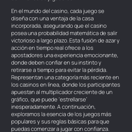
En el mundo del casino, cada juego se
diseña con una ventaja de la casa
incorporada, asegurando que el casino
posea una probabilidad matemática de salir
victorioso a largo plazo. Esta fusión de azar y
acción en tiempo real ofrece a los
apostadores una experiencia emocionante,
donde deben confiar en su instinto y
retirarse a tiempo para evitar la pérdida.
Representan una categoría más reciente en
los casinos en línea, donde los participantes
apuestan al multiplicador creciente de un
gráfico, que puede ‘estrellarse’
inesperadamente. A continuación,
exploramos la esencia de los juegos más
populares y sus reglas básicas para que
puedas comenzar a jugar con confianza.