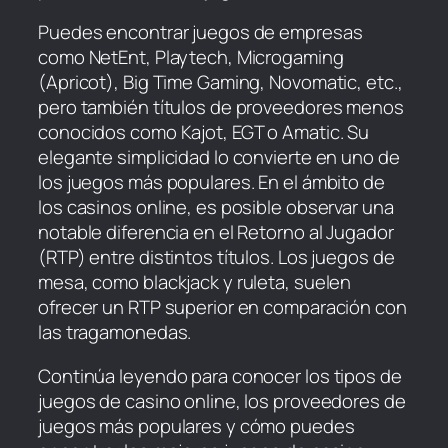
Puedes encontrar juegos de empresas
como NetEnt, Playtech, Microgaming
(Apricot), Big Time Gaming, Novomatic, etc.,
pero también títulos de proveedores menos
conocidos como Kajot, EGT o Amatic. Su
elegante simplicidad lo convierte en uno de
los juegos más populares. En el ámbito de
los casinos online, es posible observar una
notable diferencia en el Retorno al Jugador
(RTP) entre distintos títulos. Los juegos de
mesa, como blackjack y ruleta, suelen
ofrecer un RTP superior en comparación con
las tragamonedas.
Continúa leyendo para conocer los tipos de
juegos de casino online, los proveedores de
juegos más populares y cómo puedes