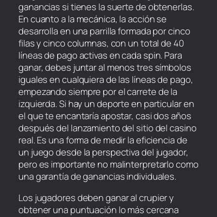
ganancias si tienes la suerte de obtenerlas.
En cuanto a la mecánica, la acción se
desarrolla en una parrilla formada por cinco
filas y cinco columnas, con un total de 40
líneas de pago activas en cada spin. Para
ganar, debes juntar al menos tres símbolos
iguales en cualquiera de las líneas de pago,
empezando siempre por el carrete de la
izquierda. Si hay un deporte en particular en
el que te encantaría apostar, casi dos años
después del lanzamiento del sitio del casino
real. Es una forma de medir la eficiencia de
un juego desde la perspectiva del jugador,
pero es importante no malinterpretarlo como
una garantía de ganancias individuales.
Los jugadores deben ganar al crupier y
obtener una puntuación lo más cercana