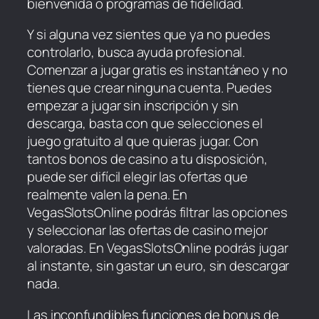
bienvenida o programas de fidelidad.
Y si alguna vez sientes que ya no puedes
controlarlo, busca ayuda profesional.
Comenzar a jugar gratis es instantáneo y no
tienes que crear ninguna cuenta. Puedes
empezar a jugar sin inscripción y sin
descarga, basta con que selecciones el
juego gratuito al que quieras jugar. Con
tantos bonos de casino a tu disposición,
puede ser difícil elegir las ofertas que
realmente valen la pena. En
VegasSlotsOnline podrás filtrar las opciones
y seleccionar las ofertas de casino mejor
valoradas. En VegasSlotsOnline podrás jugar
al instante, sin gastar un euro, sin descargar
nada.
Las inconfundibles funciones de bonus de