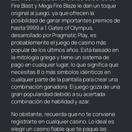
Fire Blast y Mega Fire Blaze le dan un toque
original al juego, ya que ofrecen la
posibilidad de ganar importantes premios de
hasta 9999 a 1. Gates of Olympus,
desarrollado por Pragmatic Play, es
probablemente el juego de casino más
popular de los últimos años. Está basado en
la mitología griega y tiene un sistema de
pago en cualquier lugar, lo que significa que
necesitas 8 o más símbolos idénticos en
cualquier parte de la pantalla para crear una
combinación ganadora. El juego goza de una
gran popularidad debido a su acertada
combinación de habilidad y azar.
No obstante, recuerda que no te conviene
registrarte en cualquier casino. Lo ideal es
elegir un casino fiable que te pague las