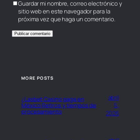
Guardar mi nombre, correo electrónico y
sitio web en este navegador para la
próxima vez que haga un comentario.
MORE POSTS
abril
¿Lasbet Casino paga en
5,
México Retiros y tiempos de
procesamiento
2026