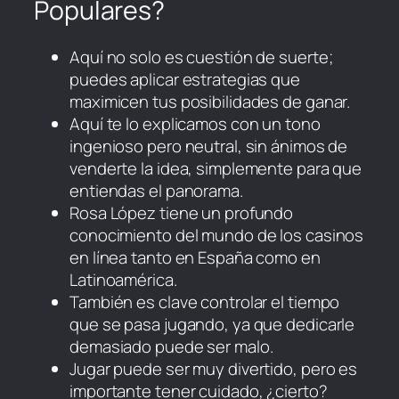
Populares?
Aquí no solo es cuestión de suerte;
puedes aplicar estrategias que
maximicen tus posibilidades de ganar.
Aquí te lo explicamos con un tono
ingenioso pero neutral, sin ánimos de
venderte la idea, simplemente para que
entiendas el panorama.
Rosa López tiene un profundo
conocimiento del mundo de los casinos
en línea tanto en España como en
Latinoamérica.
También es clave controlar el tiempo
que se pasa jugando, ya que dedicarle
demasiado puede ser malo.
Jugar puede ser muy divertido, pero es
importante tener cuidado, ¿cierto?