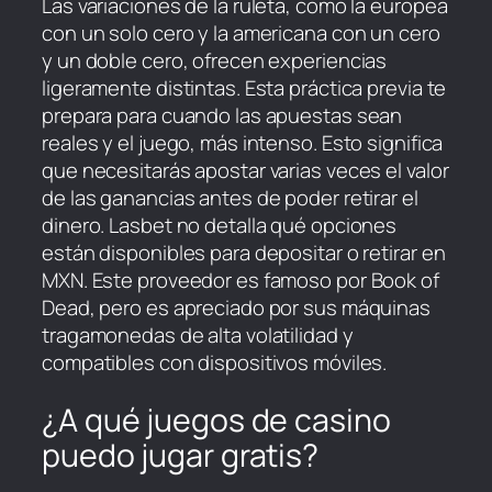
Las variaciones de la ruleta, como la europea
con un solo cero y la americana con un cero
y un doble cero, ofrecen experiencias
ligeramente distintas. Esta práctica previa te
prepara para cuando las apuestas sean
reales y el juego, más intenso. Esto significa
que necesitarás apostar varias veces el valor
de las ganancias antes de poder retirar el
dinero. Lasbet no detalla qué opciones
están disponibles para depositar o retirar en
MXN. Este proveedor es famoso por Book of
Dead, pero es apreciado por sus máquinas
tragamonedas de alta volatilidad y
compatibles con dispositivos móviles.
¿A qué juegos de casino
puedo jugar gratis?