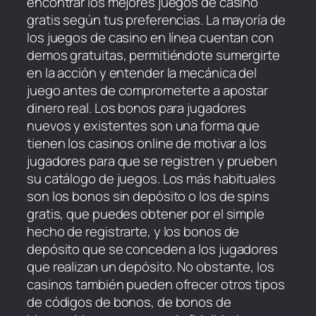
encontrar los mejores juegos de casino
gratis según tus preferencias. La mayoría de
los juegos de casino en línea cuentan con
demos gratuitas, permitiéndote sumergirte
en la acción y entender la mecánica del
juego antes de comprometerte a apostar
dinero real. Los bonos para jugadores
nuevos y existentes son una forma que
tienen los casinos online de motivar a los
jugadores para que se registren y prueben
su catálogo de juegos. Los más habituales
son los bonos sin depósito o los de spins
gratis, que puedes obtener por el simple
hecho de registrarte, y los bonos de
depósito que se conceden a los jugadores
que realizan un depósito. No obstante, los
casinos también pueden ofrecer otros tipos
de códigos de bonos, de bonos de